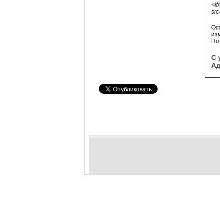
<if
src
Ос
из
По
С 
Ад