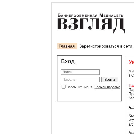
Главная
Зарегистрироваться в сети
Вход
У
Мы 
в 
Та
Запомнить меня
Забыли пароль?
Па
Пр
"ad
На
Бы
<if
src
Не