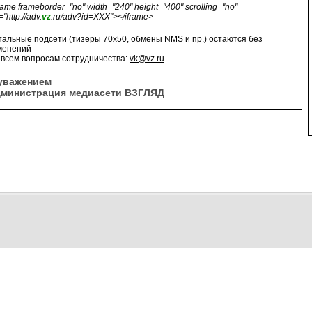
rame frameborder="no" width="240" height="400" scrolling="no"
="http://adv.
vz
.ru/adv?id=XXX"></iframe>
тальные подсети (тизеры 70x50, обмены NMS и пр.) остаются без
менений
 всем вопросам сотрудничества:
vk@vz.ru
уважением
министрация медиасети ВЗГЛЯД