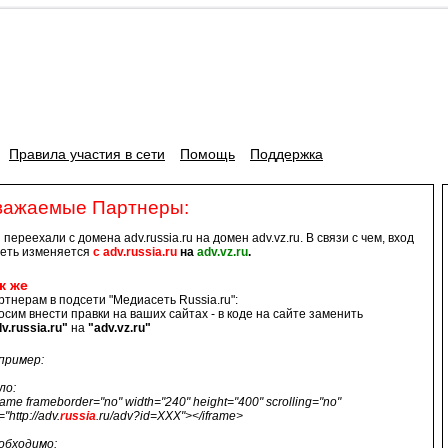
Правила участия в сети
Помощь
Поддержка
важаемые Партнеры:
переехали с домена adv.russia.ru на домен adv.vz.ru. В связи с чем, вход
Сеть изменяется
с adv.russia.ru
на
adv.vz.ru
.
к же
ртнерам в подсети "Медиасеть Russia.ru":
осим внести правки на ваших сайтах - в коде на сайте заменить
v.russia.ru"
на
"adv.vz.ru"
пример:
ло:
rame frameborder="no" width="240" height="400" scrolling="no"
="http://adv.
russia
.ru/adv?id=XXX"></iframe>
обходимо: